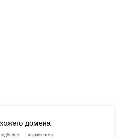
охожего домена
 подбором — похожее имя