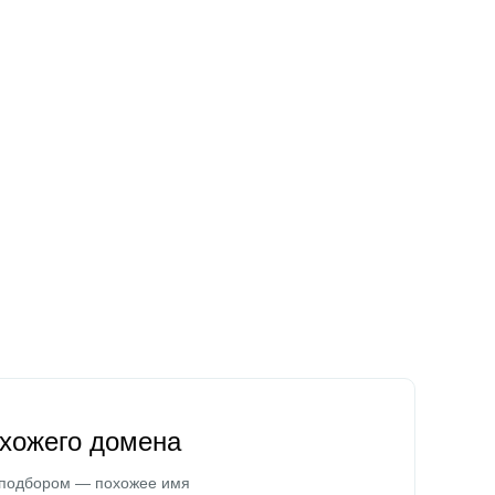
охожего домена
 подбором — похожее имя