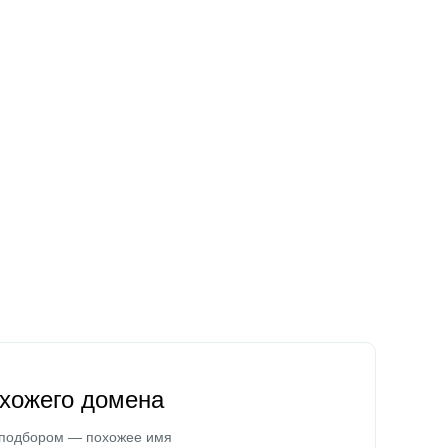
охожего домена
 подбором — похожее имя