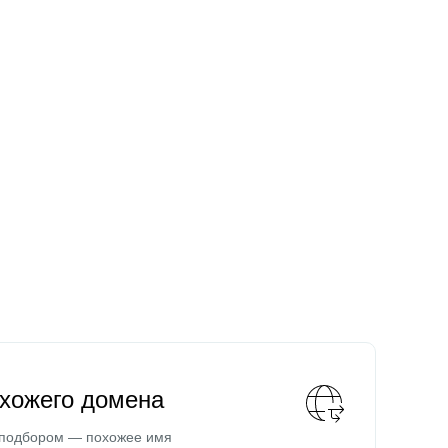
охожего домена
 подбором — похожее имя